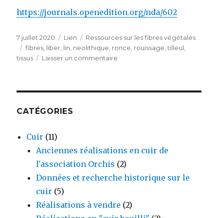
https://journals.openedition.org/nda/602
Publié
Format
Catégories
7 juillet 2020
Lien
Ressources sur les fibres végétales
le
Étiquettes
fibres
,
liber
,
lin
,
neolithique
,
ronce
,
rouissage
,
tilleul
,
sur
tissus
Laisser un commentaire
L’acquisition
des
matières
textiles
d’origine
CATÉGORIES
végétale
en
Cuir
(11)
préhistoire
Anciennes réalisations en cuir de
l'association Orchis
(2)
Données et recherche historique sur le
cuir
(5)
Réalisations à vendre
(2)