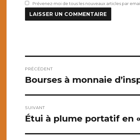
Prévenez-moi de tous les nouveaux articles par email
Navigation
PRÉCÉDENT
de
Bourses à monnaie d’insp
Publication
précédente :
l’article
SUIVANT
Étui à plume portatif en «
Publication
suivante :