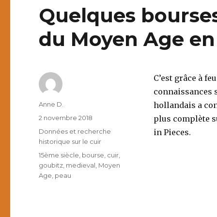
Quelques bourses
du Moyen Age en 
C’est grâce à f
connaissances s
Auteur
Anne D.
hollandais a con
Publié
2 novembre 2018
plus complète su
le
Catégories
Données et recherche
in Pieces.
historique sur le cuir
Étiquettes
15ème siècle
,
bourse
,
cuir
,
goubitz
,
medieval
,
Moyen
Age
,
peau