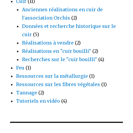
Cuir
(11)
du
Anciennes réalisations en cuir de
Moyen
Age
l'association Orchis
(2)
en
Données et recherche historique sur le
Hollande.
cuir
(5)
Réalisations à vendre
(2)
Réalisations en "cuir bouilli"
(2)
Recherches sur le "cuir bouilli"
(4)
Feu
(1)
Ressources sur la métallurgie
(1)
Ressources sur les fibres végétales
(1)
Tannage
(2)
Tutoriels en vidéo
(4)