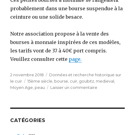
probablement dans une bourse suspendue à la
ceinture ou une solide besace.
Notre association propose à la vente des
bourses à monnaie inspirées de ces modèles,
les tarifs vont de 37 à 40€ port compris.
Veuillez consulter cette
page.
Publié
Catégories
2 novembre 2018
Données et recherche historique sur
le
Étiquettes
le cuir
15ème siècle
,
bourse
,
cuir
,
goubitz
,
medieval
,
sur
Moyen Age
,
peau
Laisser un commentaire
Quelques
bourses
à
monnaie
de
CATÉGORIES
la
fin