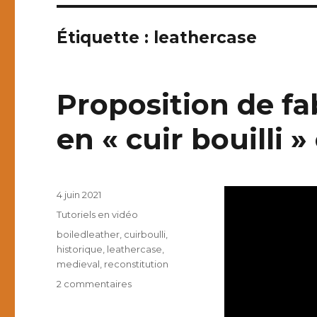
Étiquette :
leathercase
Proposition de fa
en « cuir bouilli »
Publié
4 juin 2021
le
Catégories
Tutoriels en vidéo
Étiquettes
boiledleather
,
cuirboulli
,
historique
,
leathercase
,
medieval
,
reconstitution
sur
2 commentaires
Proposition
de